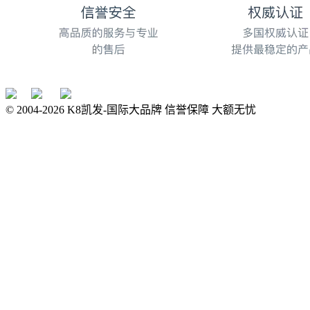
© 2004-
2026
K8凯发-国际大品牌 信誉保障 大额无忧