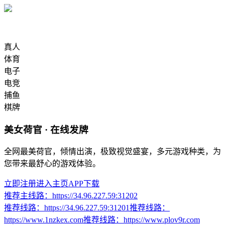
真人
体育
电子
电竞
捕鱼
棋牌
美女荷官 · 在线发牌
全网最美荷官，倾情出演，极致视觉盛宴，多元游戏种类，为
您带来最舒心的游戏体验。
立即注册
进入主页
APP下载
推荐主线路：
https://34.96.227.59:31202
推荐线路：
https://34.96.227.59:31201
推荐线路：
https://www.1nzkex.com
推荐线路：
https://www.plov9r.com