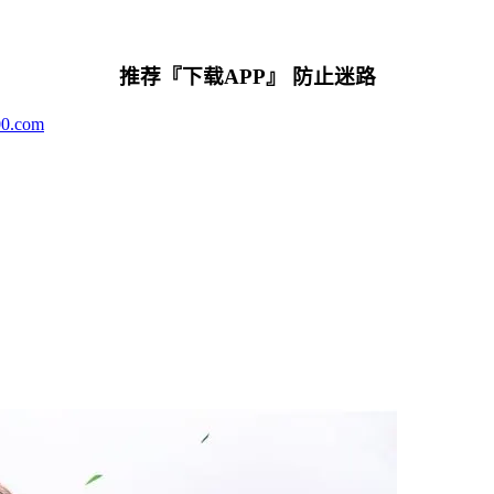
推荐『下载APP』 防止迷路
00.com