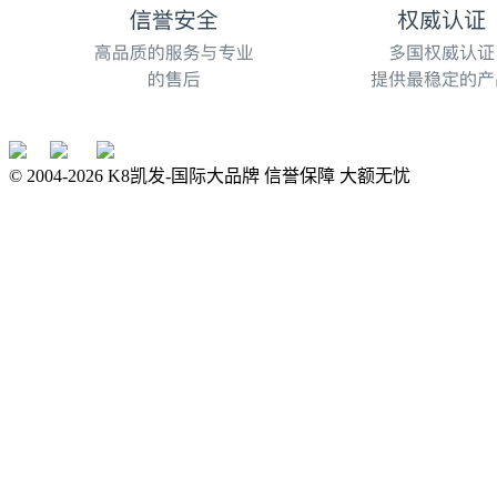
© 2004-
2026
K8凯发-国际大品牌 信誉保障 大额无忧